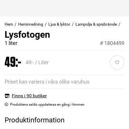
Hem
Heminredning
Ljus & lyktor
Lampolja & spisbränsle
Lysfotogen
1 liter
#
1804499
49:-
49:- / Liter
Priset kan variera i våra olika varuhus
Finns i 90 butiker
Produktens saldo uppdateras en gång i timmen
Produktinformation