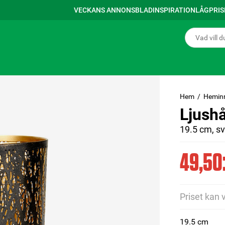
VECKANS ANNONSBLAD
INSPIRATION
LÅGPRI
Hem
Hemin
Ljush
19.5 cm, sv
49,50:
Priset kan 
19.5 cm