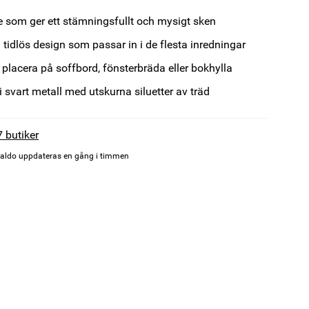
e som ger ett stämningsfullt och mysigt sken
h tidlös design som passar in i de flesta inredningar
t placera på soffbord, fönsterbräda eller bokhylla
 i svart metall med utskurna siluetter av träd
7 butiker
aldo uppdateras en gång i timmen