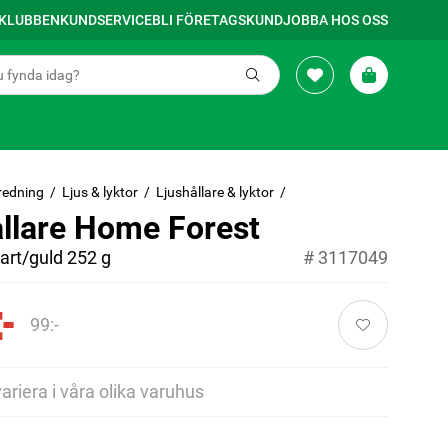
SKLUBBEN
KUNDSERVICE
BLI FÖRETAGSKUND
JOBBA HOS OSS
redning
Ljus & lyktor
Ljushållare & lyktor
ållare Home Forest
art/guld 252 g
#
3117049
-
99:-
variera i våra olika varuhus