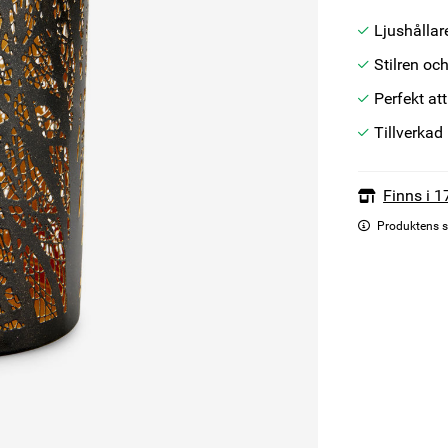
Ljushållar
Stilren oc
Perfekt at
Tillverkad
Finns i 1
Produktens s