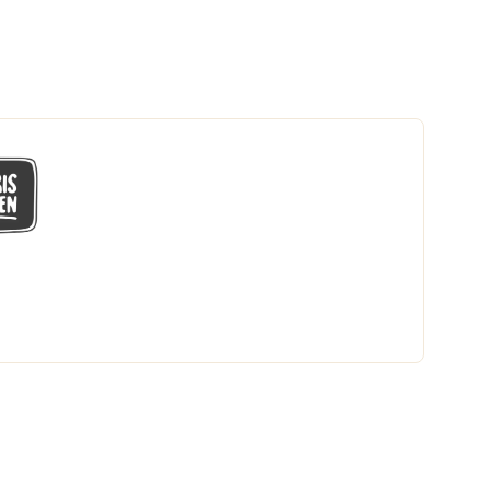
GÅ MED I LÅGPRISKLUBBEN
Du får en massa fantastiska klubbpriser
och 365 dagars öppet köp.