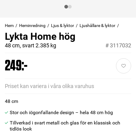
Hem
Heminredning
Ljus & lyktor
Ljushållare & lyktor
Lykta Home hög
48 cm, svart 2.385 kg
#
3117032
249:-
Priset kan variera i våra olika varuhus
48 cm
Stor och iögonfallande design – hela 48 cm hög
Tillverkad i svart metall och glas för en klassisk och
tidlös look