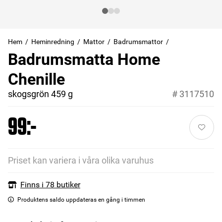
Hem
Heminredning
Mattor
Badrumsmattor
Badrumsmatta Home
Chenille
skogsgrön 459 g
#
3117510
99:-
Priset kan variera i våra olika varuhus
Finns i 78 butiker
Produktens saldo uppdateras en gång i timmen