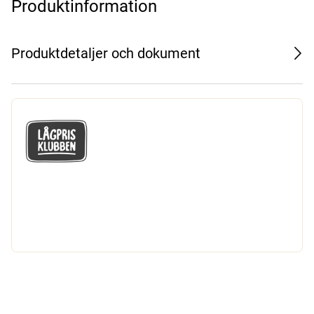
Produktinformation
Produktdetaljer och dokument
GÅ MED I LÅGPRISKLUBBEN
Du får en massa fantastiska klubbpriser
och 365 dagars öppet köp.