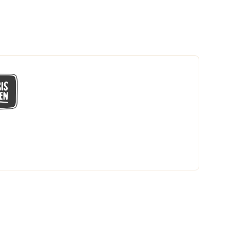
GÅ MED I LÅGPRISKLUBBEN
Du får en massa fantastiska klubbpriser
och 365 dagars öppet köp.