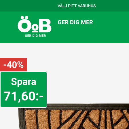
VÄLJ DITT VARUHUS
GER DIG MER
-40%
Spara
71,60:-