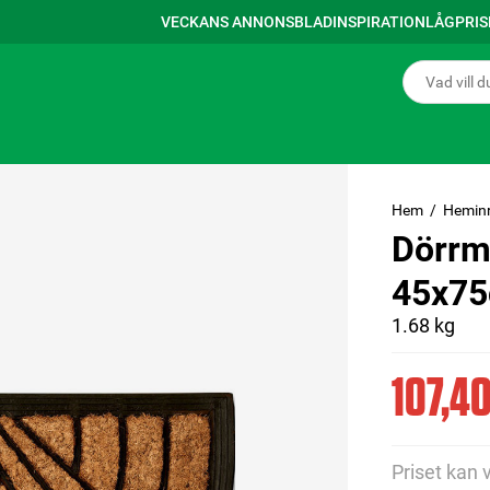
VECKANS ANNONSBLAD
INSPIRATION
LÅGPRI
Hem
Hemin
Dörrm
45x75
1.68 kg
107,40
Priset kan 