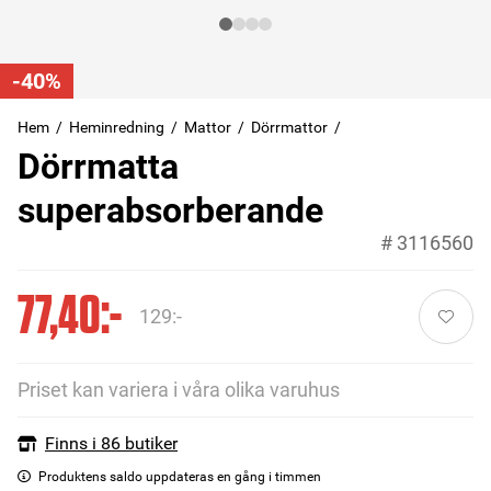
-40%
Hem
Heminredning
Mattor
Dörrmattor
Dörrmatta
superabsorberande
#
3116560
77,40:-
129:-
Priset kan variera i våra olika varuhus
Finns i 86 butiker
Produktens saldo uppdateras en gång i timmen