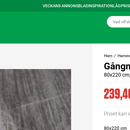
VECKANS ANNONSBLAD
INSPIRATION
LÅGPRI
Hem
Hemin
Gångm
80x220 cm,
239,4
Priset kan 
80x220 cm