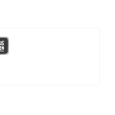
GÅ MED I LÅGPRISKLUBBEN
Du får en massa fantastiska klubbpriser
och 365 dagars öppet köp.