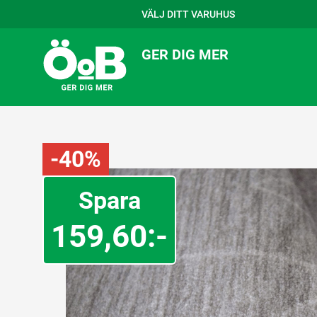
VÄLJ DITT VARUHUS
GER DIG MER
-40%
Spara
159,60:-