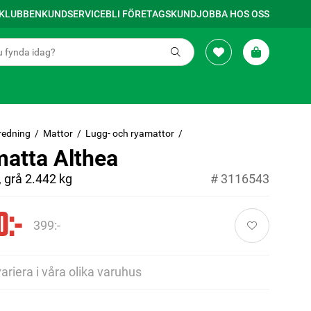
SKLUBBEN
KUNDSERVICE
BLI FÖRETAGSKUND
JOBBA HOS OSS
redning
Mattor
Lugg- och ryamattor
atta Althea
 grå 2.442 kg
#
3116543
0:-
399:-
variera i våra olika varuhus