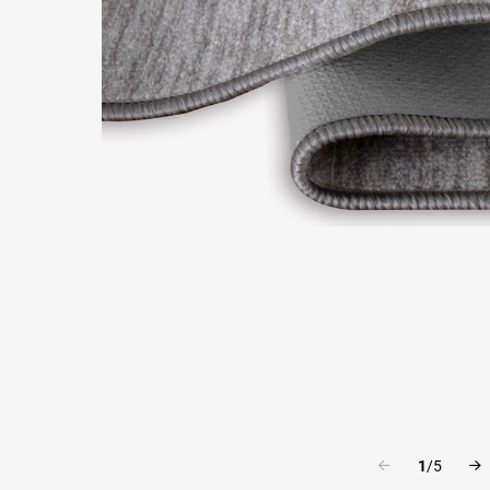
1
/
5