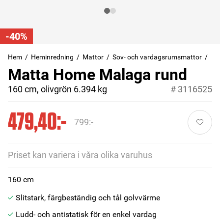
-40%
Hem
Heminredning
Mattor
Sov- och vardagsrumsmattor
Matta Home Malaga rund
160 cm, olivgrön 6.394 kg
#
3116525
479,40:-
799:-
Priset kan variera i våra olika varuhus
160 cm
Slitstark, färgbeständig och tål golvvärme
Ludd- och antistatisk för en enkel vardag