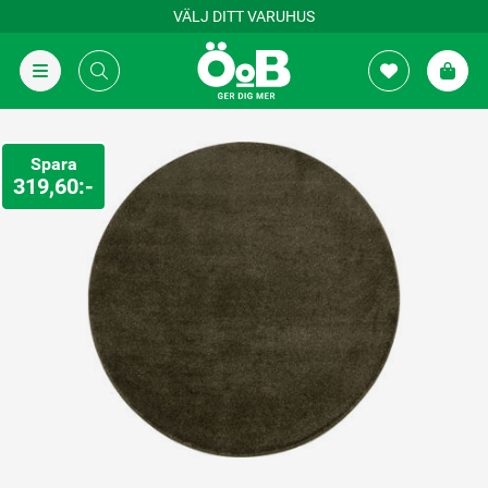
VÄLJ DITT VARUHUS
Spara
319,60:-