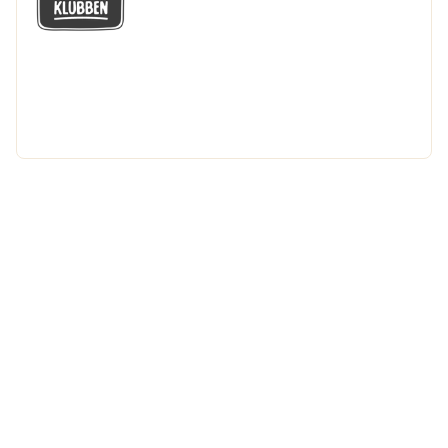
GÅ MED I LÅGPRISKLUBBEN
Du får en massa fantastiska klubbpriser
och 365 dagars öppet köp.
Bli medlem nu