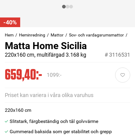
-40%
Hem
Heminredning
Mattor
Sov- och vardagsrumsmattor
Matta Home Sicilia
220x160 cm, multifärgad 3.168 kg
#
3116531
659,40:-
1099:-
Priset kan variera i våra olika varuhus
220x160 cm
Slitstark, färgbeständig och tål golvvärme
Gummerad baksida som ger stabilitet och grepp