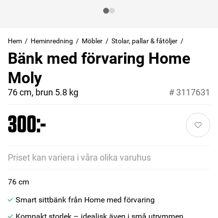
Hem
Heminredning
Möbler
Stolar, pallar & fåtöljer
Bänk med förvaring Home
Moly
76 cm, brun 5.8 kg
#
3117631
300:-
Priset kan variera i våra olika varuhus
76 cm
Smart sittbänk från Home med förvaring
Kompakt storlek – idealisk även i små utrymmen