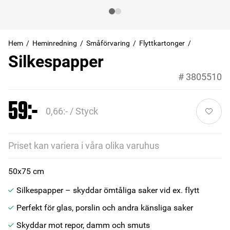
Hem
Heminredning
Småförvaring
Flyttkartonger
Silkespapper
#
3805510
59:-
0,66:- / Styck
Priset kan variera i våra olika varuhus
50x75 cm
Silkespapper – skyddar ömtåliga saker vid ex. flytt
Perfekt för glas, porslin och andra känsliga saker
Skyddar mot repor, damm och smuts