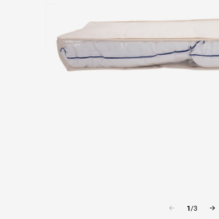
1
/
3