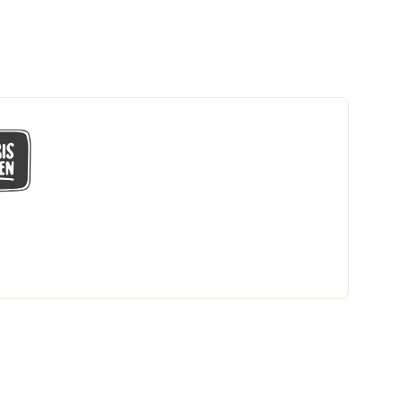
GÅ MED I LÅGPRISKLUBBEN
Du får en massa fantastiska klubbpriser
och 365 dagars öppet köp.