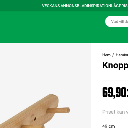
VECKANS ANNONSBLAD
INSPIRATION
LÅGPRI
Hem
Hemin
Knopp
69,90:
Priset kan 
49 cm