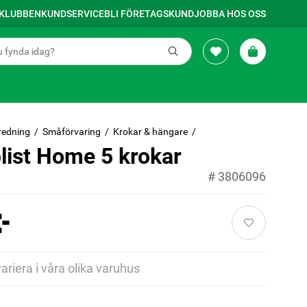
SKLUBBEN
KUNDSERVICE
BLI FÖRETAGSKUND
JOBBA HOS OSS
redning
Småförvaring
Krokar & hängare
list Home 5 krokar
#
3806096
-
variera i våra olika varuhus