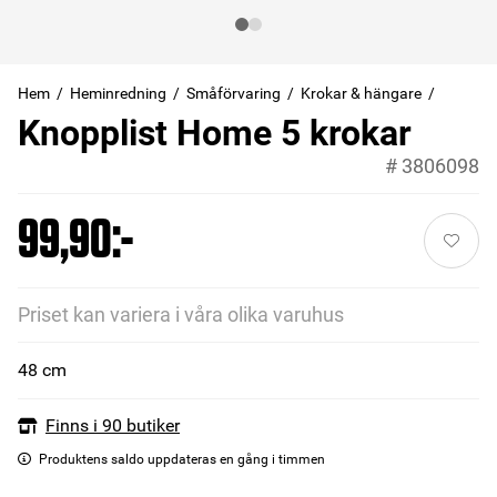
Hem
Heminredning
Småförvaring
Krokar & hängare
Knopplist Home 5 krokar
#
3806098
99,90:-
Priset kan variera i våra olika varuhus
48 cm
Finns i 90 butiker
Produktens saldo uppdateras en gång i timmen