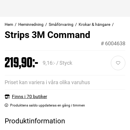
Hem
Heminredning
Småförvaring
Krokar & hängare
Strips 3M Command
#
6004638
219,90:-
9,16:- / Styck
Priset kan variera i våra olika varuhus
Finns i 70 butiker
Produktens saldo uppdateras en gång i timmen
Produktinformation