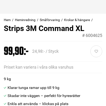
Hem
Heminredning
Småförvaring
Krokar & hängare
Strips 3M Command XL
#
6004625
99,90:-
24,98:- / Styck
Priset kan variera i våra olika varuhus
9 kg
Klarar tunga ramar upp till 9 kg
Skadar inte väggen – perfekt för hyresrätter
Enkla att använda – klickas på plats