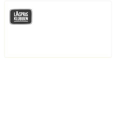
GÅ MED I LÅGPRISKLUBBEN
Du får en massa fantastiska klubbpriser
och 365 dagars öppet köp.
Bli medlem nu