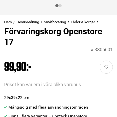
Hem
Heminredning
Småförvaring
Lådor & korgar
Förvaringskorg Openstore
17
#
3805601
99,90:-
Priset kan variera i våra olika varuhus
29x39x22 cm
Mångsidig med flera användningsområden
Finns i flera varianter – upptäck Openstore