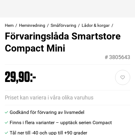
Hem
Heminredning
Småförvaring
Lådor & korgar
Förvaringslåda Smartstore
Compact Mini
#
3805643
29,90:-
Priset kan variera i våra olika varuhus
Godkänd för förvaring av livsmedel
Finns i flera varianter – upptäck serien Compact
Tål ner till -40 och upp till +90 grader