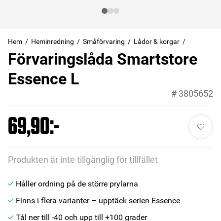
Hem
Heminredning
Småförvaring
Lådor & korgar
Förvaringslåda Smartstore
Essence L
#
3805652
69,90:-
Produkten är inte tillgänglig för tillfället
Håller ordning på de större prylarna
Finns i flera varianter – upptäck serien Essence
Tål ner till -40 och upp till +100 grader