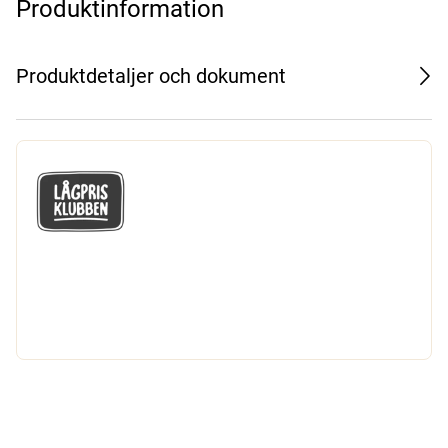
Produktinformation
Produktdetaljer och dokument
GÅ MED I LÅGPRISKLUBBEN
Du får en massa fantastiska klubbpriser
och 365 dagars öppet köp.