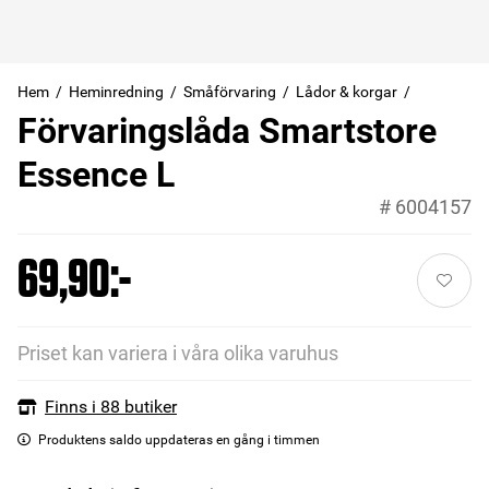
Hem
Heminredning
Småförvaring
Lådor & korgar
Förvaringslåda Smartstore
Essence L
#
6004157
69,90:-
Priset kan variera i våra olika varuhus
Finns i 88 butiker
Produktens saldo uppdateras en gång i timmen