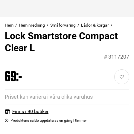
Hem
Heminredning
Småförvaring
Lådor & korgar
Lock Smartstore Compact
Clear L
#
3117207
69:-
Priset kan variera i våra olika varuhus
Finns i 90 butiker
Produktens saldo uppdateras en gång i timmen