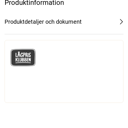
Produktinformation
Produktdetaljer och dokument
GÅ MED I LÅGPRISKLUBBEN
Du får en massa fantastiska klubbpriser
och 365 dagars öppet köp.