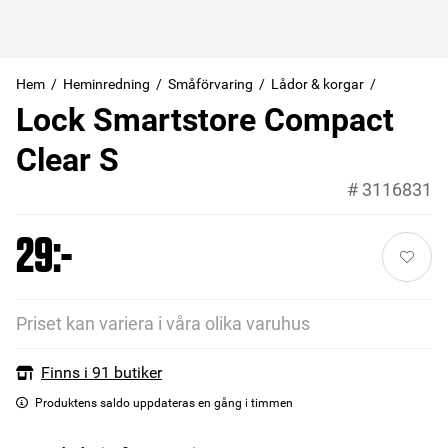
Hem
Heminredning
Småförvaring
Lådor & korgar
Lock Smartstore Compact
Clear S
#
3116831
29:-
Priset kan variera i våra olika varuhus
Finns i 91 butiker
Produktens saldo uppdateras en gång i timmen