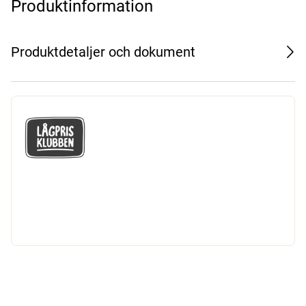
Produktinformation
Produktdetaljer och dokument
GÅ MED I LÅGPRISKLUBBEN
Du får en massa fantastiska klubbpriser
och 365 dagars öppet köp.