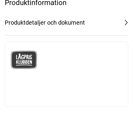
Produktinformation
Produktdetaljer och dokument
GÅ MED I LÅGPRISKLUBBEN
Du får en massa fantastiska klubbpriser
och 365 dagars öppet köp.