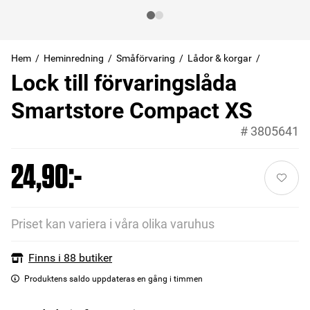
Hem
Heminredning
Småförvaring
Lådor & korgar
Lock till förvaringslåda
Smartstore Compact XS
#
3805641
24,90:-
Priset kan variera i våra olika varuhus
Finns i 88 butiker
Produktens saldo uppdateras en gång i timmen