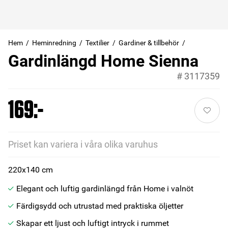
Hem
Heminredning
Textilier
Gardiner & tillbehör
Gardinlängd Home Sienna
#
3117359
169:-
Priset kan variera i våra olika varuhus
220x140 cm
Elegant och luftig gardinlängd från Home i valnöt
Färdigsydd och utrustad med praktiska öljetter
Skapar ett ljust och luftigt intryck i rummet