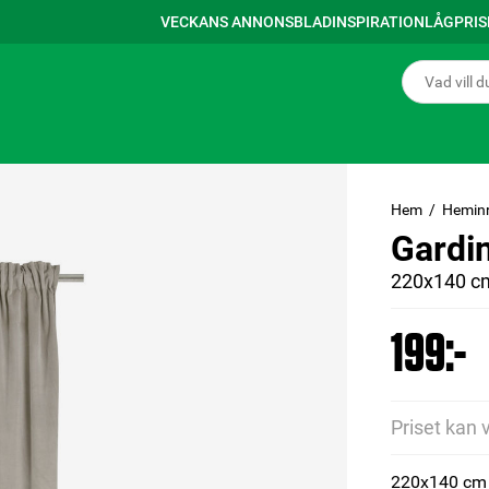
VECKANS ANNONSBLAD
INSPIRATION
LÅGPRI
Hem
Hemin
Gardi
220x140 cm
199:-
Priset kan 
220x140 cm