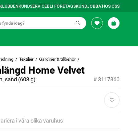
SKLUBBEN
KUNDSERVICE
BLI FÖRETAGSKUND
JOBBA HOS OSS
redning
Textilier
Gardiner & tillbehör
nlängd Home Velvet
, sand (608 g)
#
3117360
variera i våra olika varuhus