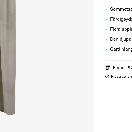
Sammetsga
Färdigsydd
Flera upph
Den djupa
Gardinläng
Finns i 9
Produktens s