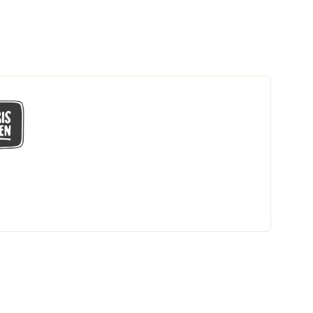
GÅ MED I LÅGPRISKLUBBEN
Du får en massa fantastiska klubbpriser
och 365 dagars öppet köp.