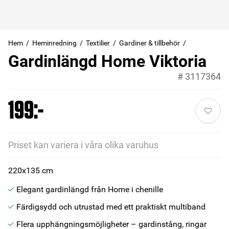
Hem
Heminredning
Textilier
Gardiner & tillbehör
Gardinlängd Home Viktoria
#
3117364
199:-
Priset kan variera i våra olika varuhus
220x135 cm
Elegant gardinlängd från Home i chenille
Färdigsydd och utrustad med ett praktiskt multiband
Flera upphängningsmöjligheter – gardinstång, ringar