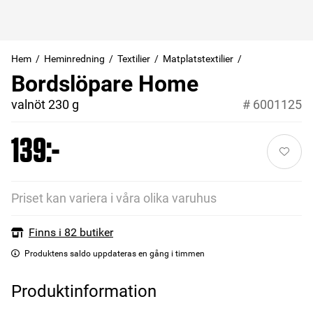
Hem
Heminredning
Textilier
Matplatstextilier
Bordslöpare Home
valnöt 230 g
#
6001125
139:-
Priset kan variera i våra olika varuhus
Finns i 82 butiker
Produktens saldo uppdateras en gång i timmen
Produktinformation