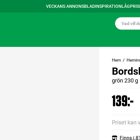
VECKANS ANNONSBLAD
INSPIRATION
LÅGPRI
Hem
Hemin
Bords
grön 230 g
139:-
Priset kan 
Finns i 8