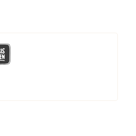
GÅ MED I LÅGPRISKLUBBEN
Du får en massa fantastiska klubbpriser
och 365 dagars öppet köp.