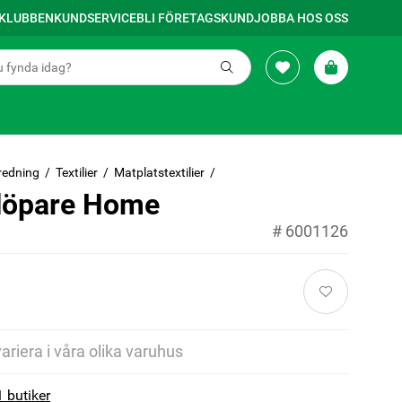
SKLUBBEN
KUNDSERVICE
BLI FÖRETAGSKUND
JOBBA HOS OSS
redning
Textilier
Matplatstextilier
löpare Home
#
6001126
variera i våra olika varuhus
1 butiker