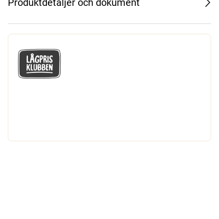
Produktdetaljer och dokument
GÅ MED I LÅGPRISKLUBBEN
Du får en massa fantastiska klubbpriser
och 365 dagars öppet köp.
Bli medlem nu