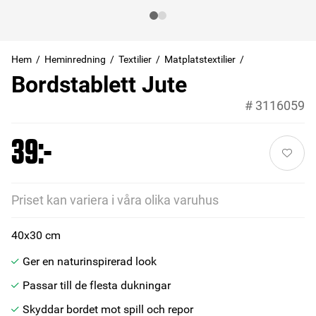
Hem
Heminredning
Textilier
Matplatstextilier
Bordstablett Jute
#
3116059
39:-
Priset kan variera i våra olika varuhus
40x30 cm
Ger en naturinspirerad look
Passar till de flesta dukningar
Skyddar bordet mot spill och repor