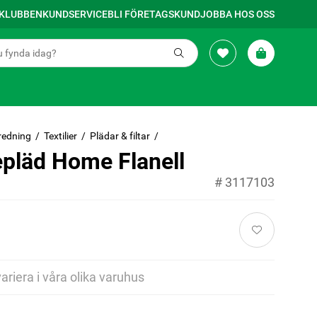
SKLUBBEN
KUNDSERVICE
BLI FÖRETAGSKUND
JOBBA HOS OSS
redning
Textilier
Plädar & filtar
epläd Home Flanell
#
3117103
variera i våra olika varuhus