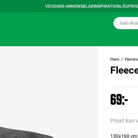
VECKANS ANNONSBLAD
INSPIRATION
LÅGPRI
Hem
Hemin
Fleec
69:-
Priset kan 
130x160 cm