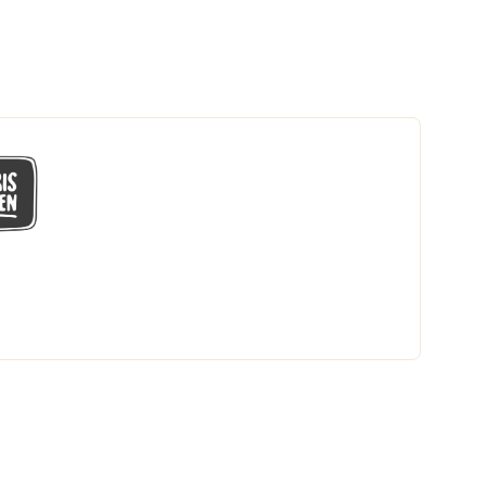
GÅ MED I LÅGPRISKLUBBEN
Du får en massa fantastiska klubbpriser
och 365 dagars öppet köp.