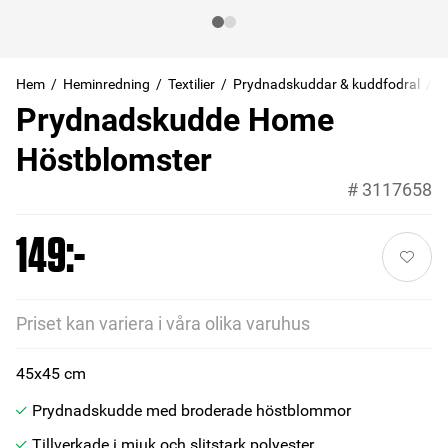
Hem
Heminredning
Textilier
Prydnadskuddar & kuddfodral
Prydnadskudde Home
Höstblomster
#
3117658
149:-
Priset kan variera i våra olika varuhus
45x45 cm
Prydnadskudde med broderade höstblommor
Tillverkade i mjuk och slitstark polyester