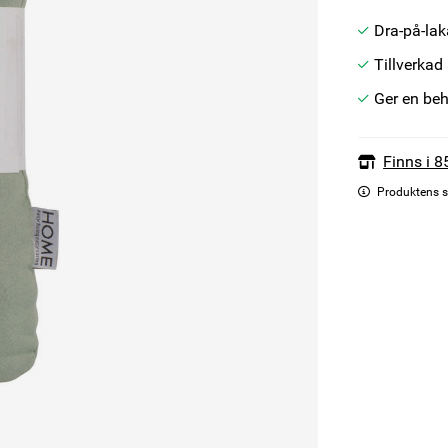
Dra-på-lak
Tillverkad
Ger en be
Finns i 8
Produktens s