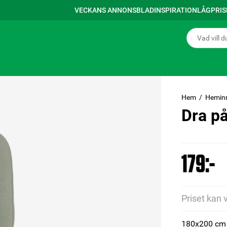
VECKANS ANNONSBLAD
INSPIRATION
LÅGPRI
Hem
Hemin
Dra p
179:-
Priset kan 
180x200 cm