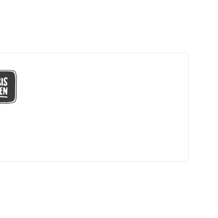
GÅ MED I LÅGPRISKLUBBEN
Du får en massa fantastiska klubbpriser
och 365 dagars öppet köp.