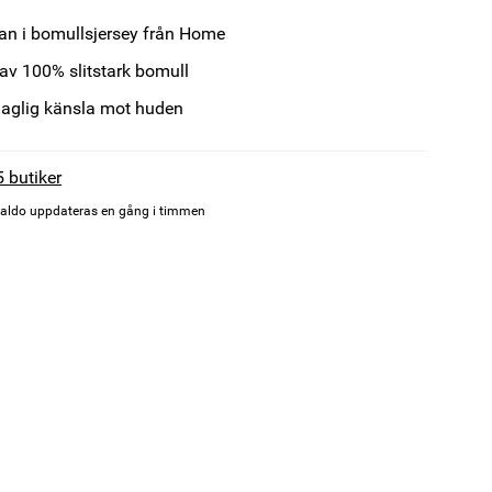
an i bomullsjersey från Home
 av 100% slitstark bomull
haglig känsla mot huden
5 butiker
aldo uppdateras en gång i timmen