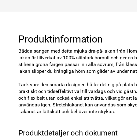
Produktinformation
Bädda sängen med detta mjuka dra-på-lakan från Home 
lakan är tillverkat av 100% slitstark bomull och ger en
stilrena gröna färgen passar in i alla sovrum, från klass
lakan slipper du krångliga hörn som glider av under natt
Tack vare den smarta designen håller det sig på plats hela 
praktiskt och tidseffektivt val till vardags och vid gästnä
och flexibelt utan också enkel att tvätta, vilket gör att l
användas igen. Stretchlakanet kan användas som sky
Lakanet är lättskött och behöver inte strykas. 
Produktdetaljer och dokument