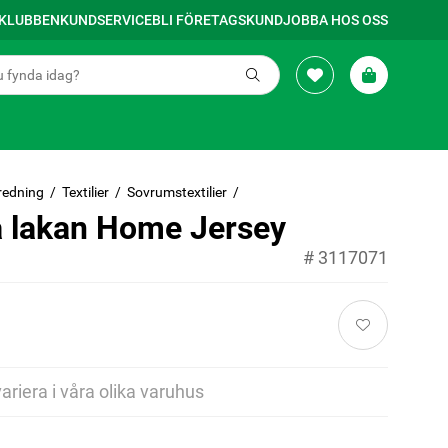
SKLUBBEN
KUNDSERVICE
BLI FÖRETAGSKUND
JOBBA HOS OSS
redning
Textilier
Sovrumstextilier
å lakan Home Jersey
#
3117071
variera i våra olika varuhus