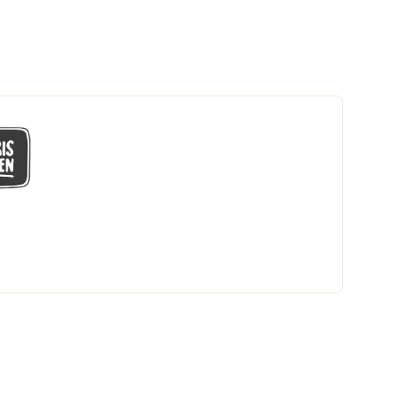
GÅ MED I LÅGPRISKLUBBEN
Du får en massa fantastiska klubbpriser
och 365 dagars öppet köp.