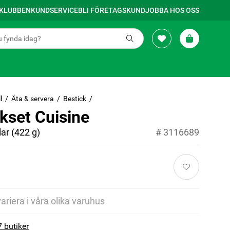
SKLUBBEN
KUNDSERVICE
BLI FÖRETAGSKUND
JOBBA HOS OSS
l
Äta & servera
Bestick
kset Cuisine
lar (422 g)
#
3116689
variera i våra olika varuhus
7 butiker