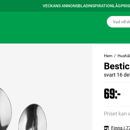
VECKANS ANNONSBLAD
INSPIRATION
LÅGPRI
Hem
Hushål
Bestic
svart 16 de
69:-
Priset kan 
Finns i 7