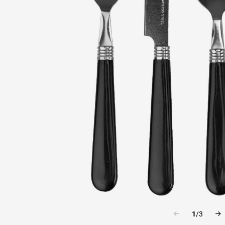
1
/
3