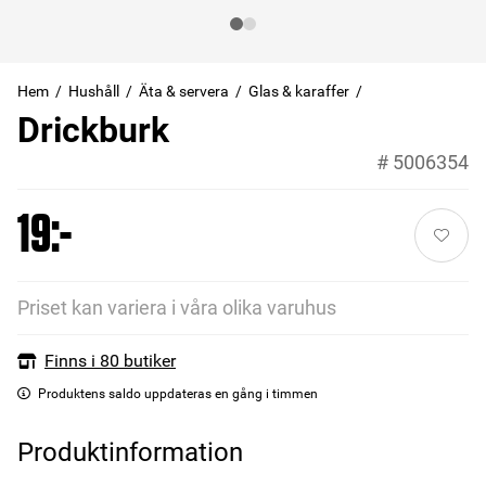
Hem
Hushåll
Äta & servera
Glas & karaffer
Drickburk
#
5006354
19:-
Priset kan variera i våra olika varuhus
Finns i 80 butiker
Produktens saldo uppdateras en gång i timmen
Produktinformation