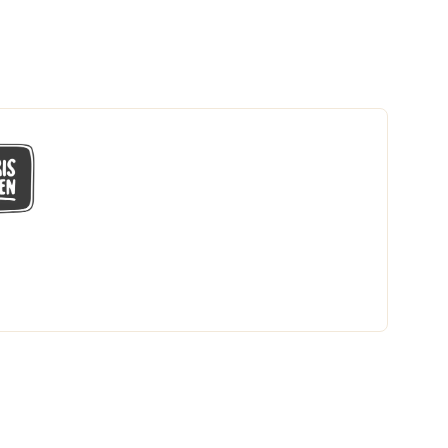
GÅ MED I LÅGPRISKLUBBEN
Du får en massa fantastiska klubbpriser
och 365 dagars öppet köp.