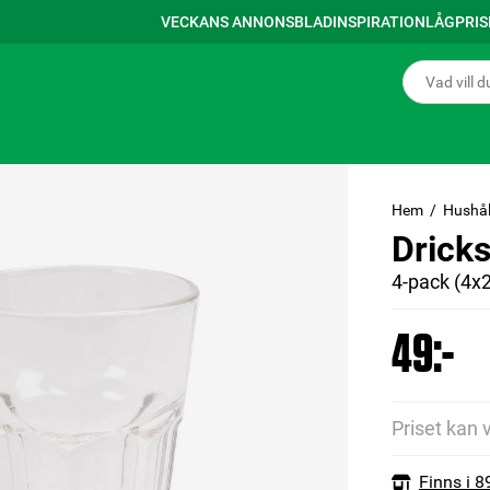
VECKANS ANNONSBLAD
INSPIRATION
LÅGPRI
Hem
Hushål
Dricks
4-pack (4x2
49:-
Priset kan 
Finns i 8