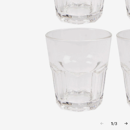
1
/
3