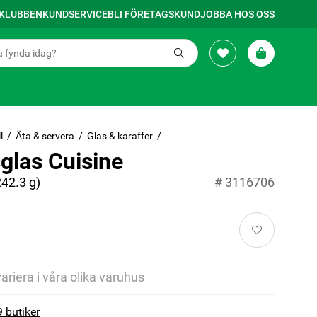
SKLUBBEN
KUNDSERVICE
BLI FÖRETAGSKUND
JOBBA HOS OSS
l
Äta & servera
Glas & karaffer
glas Cuisine
42.3 g)
#
3116706
variera i våra olika varuhus
9 butiker