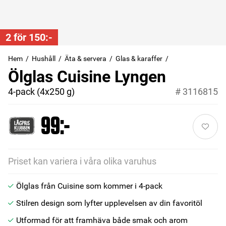
2 för 150:-
Hem
Hushåll
Äta & servera
Glas & karaffer
Ölglas Cuisine Lyngen
4-pack (4x250 g)
#
3116815
99:-
Priset kan variera i våra olika varuhus
Ölglas från Cuisine som kommer i 4-pack
Stilren design som lyfter upplevelsen av din favoritöl
Utformad för att framhäva både smak och arom