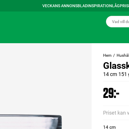
VECKANS ANNONSBLAD
INSPIRATION
LÅGPRI
Hem
Hushål
Glass
14 cm 151 
29:-
Priset kan 
14 cm