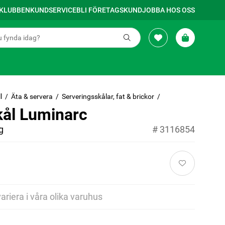
SKLUBBEN
KUNDSERVICE
BLI FÖRETAGSKUND
JOBBA HOS OSS
l
Äta & servera
Serveringsskålar, fat & brickor
kål Luminarc
g
#
3116854
variera i våra olika varuhus