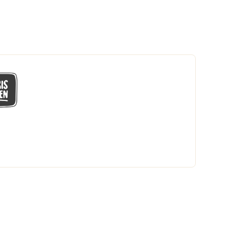
GÅ MED I LÅGPRISKLUBBEN
Du får en massa fantastiska klubbpriser
och 365 dagars öppet köp.