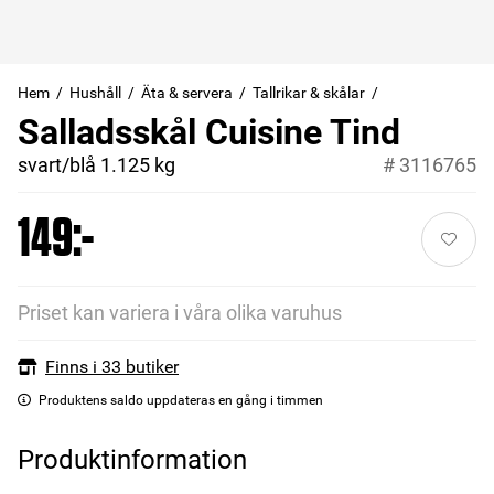
Hem
Hushåll
Äta & servera
Tallrikar & skålar
Salladsskål Cuisine Tind
svart/blå 1.125 kg
#
3116765
149:-
Priset kan variera i våra olika varuhus
Finns i 33 butiker
Produktens saldo uppdateras en gång i timmen
Produktinformation