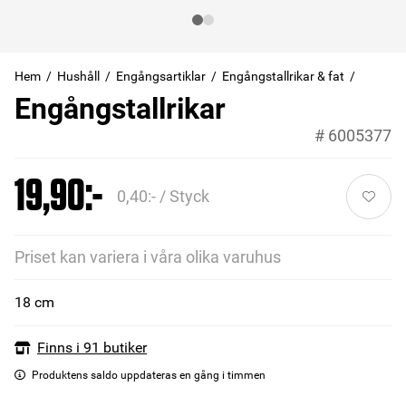
Hem
Hushåll
Engångsartiklar
Engångstallrikar & fat
Engångstallrikar
#
6005377
19,90:-
0,40:- / Styck
Priset kan variera i våra olika varuhus
18 cm
Finns i 91 butiker
Produktens saldo uppdateras en gång i timmen