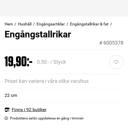
Hem
Hushåll
Engångsartiklar
Engångstallrikar & fat
Engångstallrikar
#
6005378
19,90:-
0,50:- / Styck
Priset kan variera i våra olika varuhus
22 cm
Finns i 92 butiker
Produktens saldo uppdateras en gång i timmen