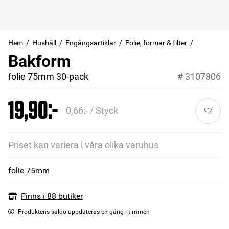
Hem
Hushåll
Engångsartiklar
Folie, formar & filter
Bakform
folie 75mm 30-pack
#
3107806
19,90:-
0,66:- / Styck
Priset kan variera i våra olika varuhus
folie 75mm
Finns i 88 butiker
Produktens saldo uppdateras en gång i timmen