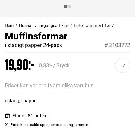
Hem
Hushåll
Engångsartiklar
Folie, formar & filter
Muffinsformar
i stadigt papper 24-pack
#
3103772
19,90:-
0,83:- / Styck
Priset kan variera i våra olika varuhus
i stadigt papper
Finns i 81 butiker
Produktens saldo uppdateras en gång i timmen