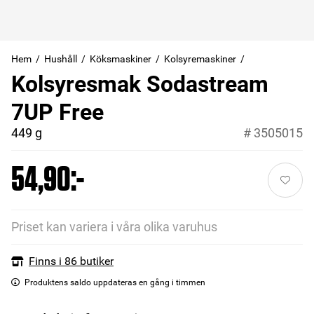
Hem
Hushåll
Köksmaskiner
Kolsyremaskiner
Kolsyresmak Sodastream
7UP Free
449 g
#
3505015
54,90:-
Priset kan variera i våra olika varuhus
Finns i 86 butiker
Produktens saldo uppdateras en gång i timmen