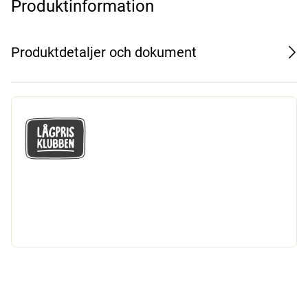
Produktinformation
Produktdetaljer och dokument
GÅ MED I LÅGPRISKLUBBEN
Du får en massa fantastiska klubbpriser
och 365 dagars öppet köp.