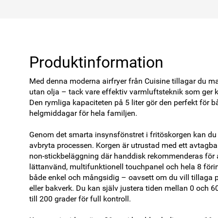
Produktinformation
Med denna moderna airfryer från Cuisine tillagar du ma
utan olja – tack vare effektiv varmluftsteknik som ger k
Den rymliga kapaciteten på 5 liter gör den perfekt för
helgmiddagar för hela familjen. 

Genom det smarta insynsfönstret i fritöskorgen kan du en
avbryta processen. Korgen är utrustad med ett avtagbart 
non-stickbeläggning där handdisk rekommenderas för at
lättanvänd, multifunktionell touchpanel och hela 8 föri
både enkel och mångsidig – oavsett om du vill tillaga p
eller bakverk. Du kan själv justera tiden mellan 0 och 
till 200 grader för full kontroll. 
