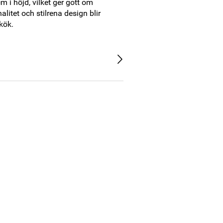
i höjd, vilket ger gott om 
litet och stilrena design blir 
 kök.