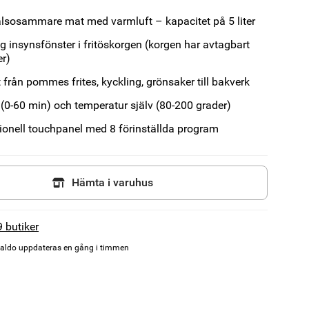
älsosammare mat med varmluft – kapacitet på 5 liter
g insynsfönster i fritöskorgen (korgen har avtagbart
er)
t från pommes frites, kyckling, grönsaker till bakverk
id (0-60 min) och temperatur själv (80-200 grader)
ionell touchpanel med 8 förinställda program
Hämta i varuhus
9 butiker
aldo uppdateras en gång i timmen