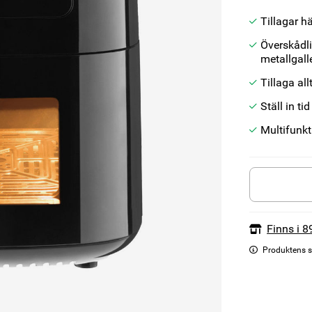
Tillagar h
Överskådli
metallgall
Tillaga all
Ställ in t
Multifunkt
Finns i 8
Produktens s