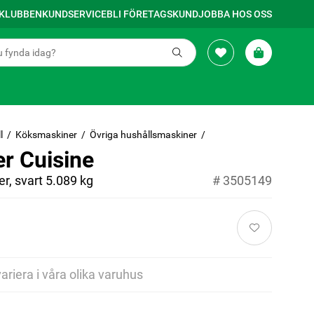
SKLUBBEN
KUNDSERVICE
BLI FÖRETAGSKUND
JOBBA HOS OSS
l
Köksmaskiner
Övriga hushållsmaskiner
er Cuisine
er, svart 5.089 kg
#
3505149
variera i våra olika varuhus