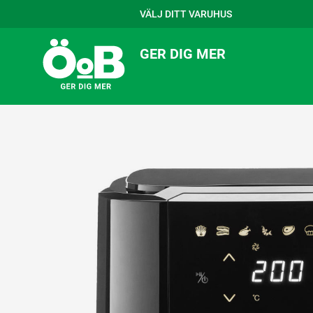
VÄLJ DITT VARUHUS
GER DIG MER