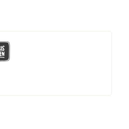
GÅ MED I LÅGPRISKLUBBEN
Du får en massa fantastiska klubbpriser
och 365 dagars öppet köp.