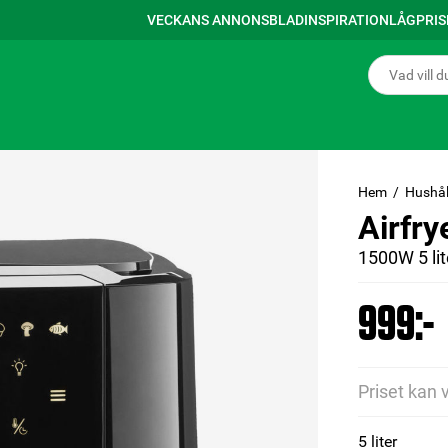
VECKANS ANNONSBLAD
INSPIRATION
LÅGPRI
Hem
Hushål
Airfry
1500W 5 lit
999:-
Priset kan 
5 liter