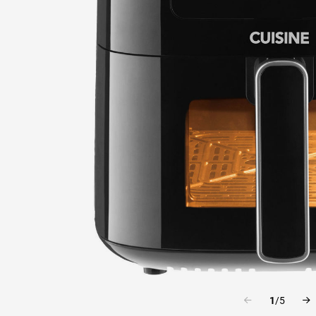
1
/
5