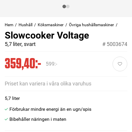
Hem
Hushåll
Köksmaskiner
Övriga hushållsmaskiner
Slowcooker Voltage
5,7 liter, svart
#
5003674
359,40:-
599:-
Priset kan variera i våra olika varuhus
5,7 liter
Förbrukar mindre energi än en ugn/spis
Bibehåller näringen i maten