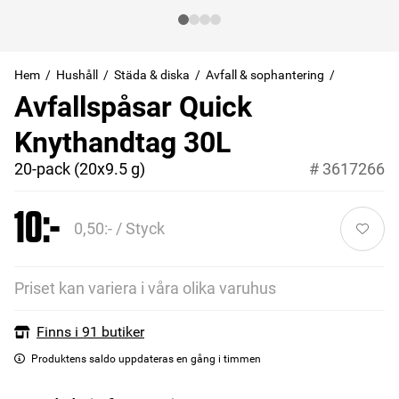
Hem
Hushåll
Städa & diska
Avfall & sophantering
Avfallspåsar Quick
Knythandtag 30L
20-pack (20x9.5 g)
#
3617266
10:-
0,50:- / Styck
Priset kan variera i våra olika varuhus
Finns i 91 butiker
Produktens saldo uppdateras en gång i timmen