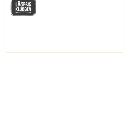
GÅ MED I LÅGPRISKLUBBEN
Du får en massa fantastiska klubbpriser
och 365 dagars öppet köp.
Bli medlem nu