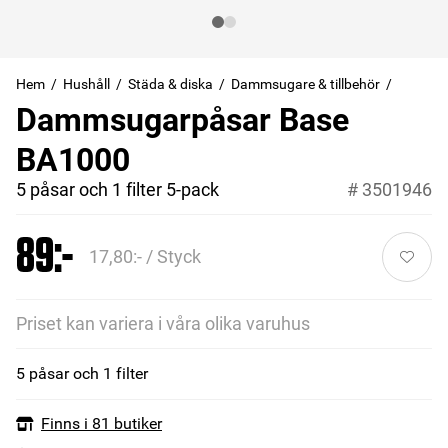
Hem
Hushåll
Städa & diska
Dammsugare & tillbehör
Dammsugarpåsar Base
BA1000
5 påsar och 1 filter 5-pack
#
3501946
89:-
17,80:- / Styck
Priset kan variera i våra olika varuhus
5 påsar och 1 filter
Finns i 81 butiker