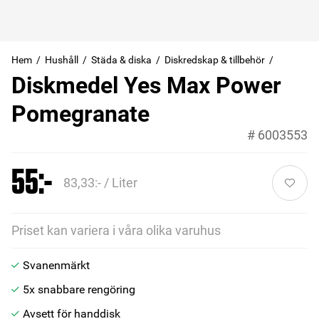
Hem
Hushåll
Städa & diska
Diskredskap & tillbehör
Diskmedel Yes Max Power
Pomegranate
#
6003553
55:-
83,33:- / Liter
Priset kan variera i våra olika varuhus
Svanenmärkt
5x snabbare rengöring
Avsett för handdisk