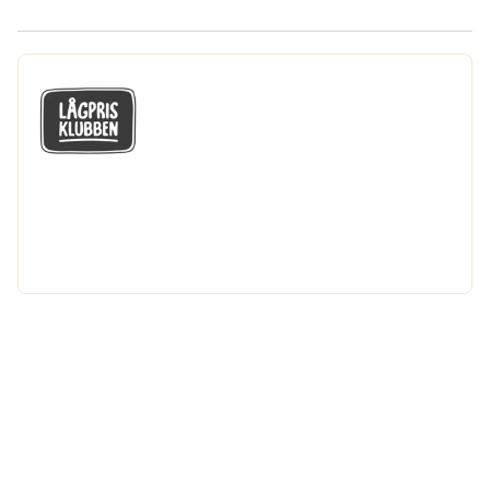
GÅ MED I LÅGPRISKLUBBEN
Du får en massa fantastiska klubbpriser
och 365 dagars öppet köp.
Bli medlem nu