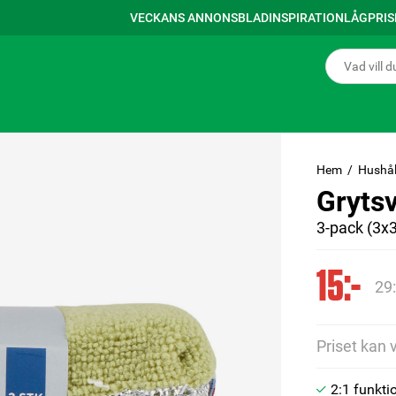
VECKANS ANNONSBLAD
INSPIRATION
LÅGPRI
Hem
Hushål
Gryts
3-pack (3x3
15:-
29:
Priset kan 
2:1 funkti