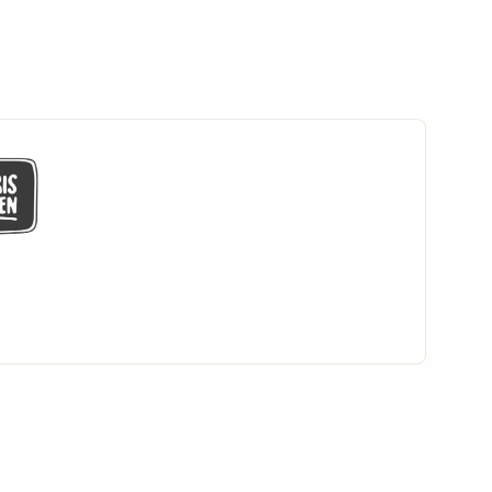
GÅ MED I LÅGPRISKLUBBEN
Du får en massa fantastiska klubbpriser
och 365 dagars öppet köp.