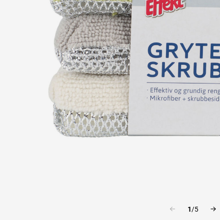
1
/
5